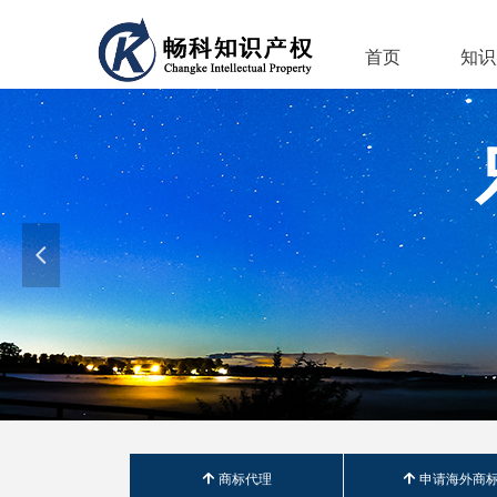
首页
知识
넳
녕
商标代理
녕
申请海外商