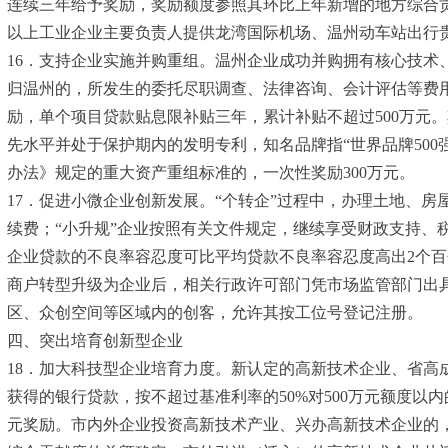
连续三年给予奖励，奖励额度参照其环比上年新增的地方综合贡
以上工业企业主要负责人提供龙湾国际机场、温州动车站出行
16．支持企业实施并购重组。温州企业成功并购拥有核心技
归温州的，所发生的委托尽职调查、法律咨询、会计评估等费用给
励，单个项目贷款贴息限补贴三年，累计补贴不超过500万元
先水平并处于保护期内的发明专利，知名品牌指“世界品牌500
办法》规定的重大资产重组标准的，一次性奖励300万元。
17．促进小微企业创新发展。“个转企”过程中，办理土地、
续费；“小升规”企业按照有关文件规定，继续享受财政支持
企业贷款的不良率容忍度可比平均贷款不良率容忍度高出2个
商户转型升级为企业后，相关行政许可部门凭市场监管部门出
区、众创空间等区域内的创客，允许其按工位号登记注册。
四、突出培育创新型企业
18．加大科技型企业培育力度。新认定的高新技术企业、省高
获得的银行贷款，按不超过基准利率的50%对500万元额度
元奖励。市内外企业投资高新技术产业、兴办高新技术企业的