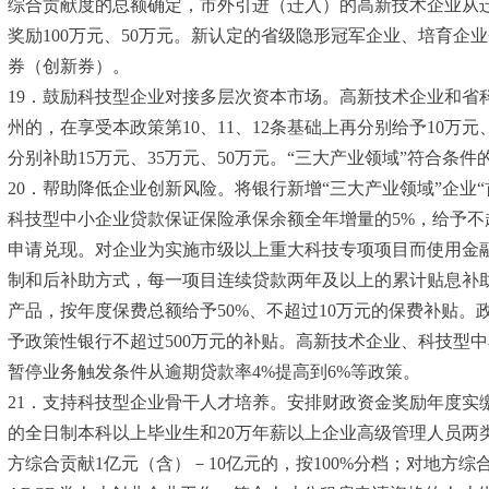
综合贡献度的总额确定，市外引进（迁入）的高新技术企业从
奖励100万元、50万元。新认定的省级隐形冠军企业、培育企
券（创新券）。
19．鼓励科技型企业对接多层次资本市场。高新技术企业和
州的，在享受本政策第10、11、12条基础上再分别给予10万元
分别补助15万元、35万元、50万元。“三大产业领域”符合
20．帮助降低企业创新风险。将银行新增“三大产业领域”企
科技型中小企业贷款保证保险承保余额全年增量的5%，给予不
申请兑现。对企业为实施市级以上重大科技专项项目而使用金融
制和后补助方式，每一项目连续贷款两年及以上的累计贴息补
产品，按年度保费总额给予50%、不超过10万元的保费补贴。
予政策性银行不超过500万元的补贴。高新技术企业、科技型中
暂停业务触发条件从逾期贷款率4%提高到6%等政策。
21．支持科技型企业骨干人才培养。安排财政资金奖励年度实
的全日制本科以上毕业生和20万年薪以上企业高级管理人员两类
方综合贡献1亿元（含）－10亿元的，按100%分档；对地方综合