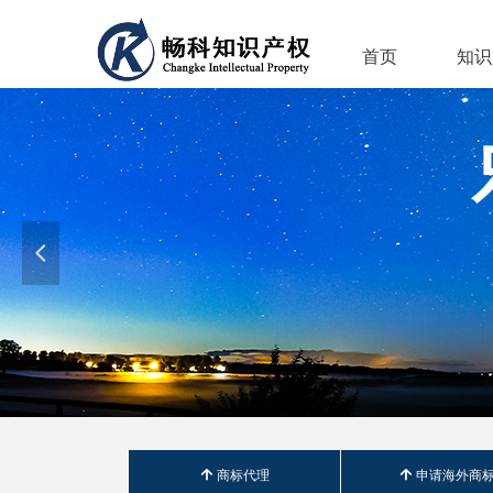
首页
知识
넳
녕
商标代理
녕
申请海外商