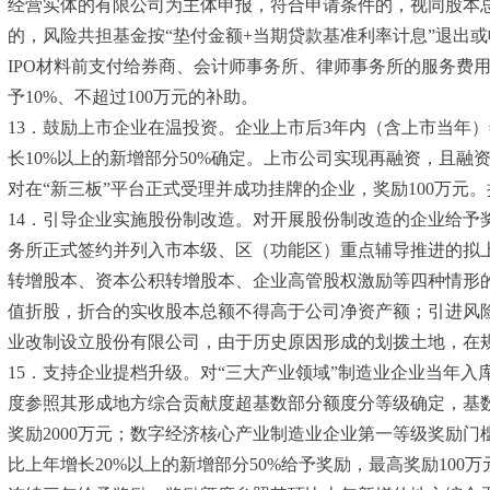
经营实体的有限公司为主体申报，符合申请条件的，视同股本总额
的，风险共担基金按“垫付金额+当期贷款基准利率计息”退出或
IPO材料前支付给券商、会计师事务所、律师事务所的服务费用
予10%、不超过100万元的补助。
13．鼓励上市企业在温投资。企业上市后3年内（含上市当年
长10%以上的新增部分50%确定。上市公司实现再融资，且融
对在“新三板”平台正式受理并成功挂牌的企业，奖励100万元
14．引导企业实施股份制改造。对开展股份制改造的企业给予
务所正式签约并列入市本级、区（功能区）重点辅导推进的拟
转增股本、资本公积转增股本、企业高管股权激励等四种情形的
值折股，折合的实收股本总额不得高于公司净资产额；引进风
业改制设立股份有限公司，由于历史原因形成的划拨土地，在
15．支持企业提档升级。对“三大产业领域”制造业企业当年入库
度参照其形成地方综合贡献度超基数部分额度分等级确定，基数
奖励2000万元；数字经济核心产业制造业企业第一等级奖励门
比上年增长20%以上的新增部分50%给予奖励，最高奖励10