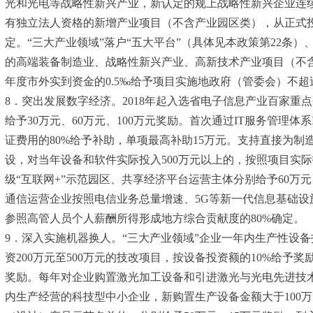
光和光电等战略性新兴产业，新认定的规上战略性新兴企业连续两
有独立法人资格的新增产业项目（不含产业园区类），从正式投
定。“三大产业领域”落户“五大平台”（具体见本政策第22条
的高端装备制造业、战略性新兴产业、高新技术产业项目（不含
年度市外实到资金的0.5‰给予项目实施地政府（管委会）不超
8．突出发展数字经济。2018年起入选省电子信息产业百家重
给予30万元、60万元、100万元奖励。首次通过IT服务管理体系IS
证费用的80%给予补助，单项最高补助15万元。支持直接为
设，对当年设备和软件实际投入500万元以上的，按照项目实际
级“互联网+”示范园区、共享经济平台运营主体分别给予60万
通信运营企业按照电信业务总量增速、5G等新一代信息基础设
参照高管人员个人薪酬所得形成地方综合贡献度的80%确定。
9．深入实施机器换人。“三大产业领域”企业一年内生产性设备
资200万元至500万元的技改项目，按设备投资额的10%给
奖励。每年对企业购置激光加工设备和引进激光与光电先进技术
内生产经营的科技型中小企业，新购置生产设备金额大于100