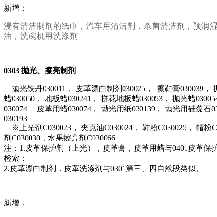
新增：
浸有清洁制剂的纸巾，汽车用清洁剂，杀菌清洁剂，预润
油，洗碗机用洗涤剂
0303
抛光、擦亮制剂
抛光铁丹030011， 皮革漂白制剂030025， 擦鞋膏030039， 抛
蜡030050， 地板蜡030241， 拼花地板蜡030053， 抛光蜡03
030074， 皮革用蜡030074， 抛光用纸030139， 抛光用硅藻
030193
※上光剂C030023， 夹克油C030024， 鞋粉C030025， 帽
剂C030030，水果擦亮剂C030066
注：
1.皮革保护剂（上光），皮革膏，皮革用蜡与0401皮革
检索；
2.皮革漂白制剂，皮革洗涤剂与0301第三、四自然段类似。
新增：