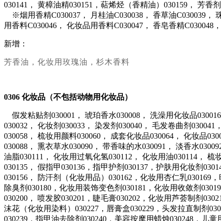
030141， 黄樟油精030151，萜烯烃（香精油）030159， 芳香
※烟用香精C030037， 月桂油C030038， 香草油C030039， 珠
用香料C030046， 化妆品用香料C030047， 香皂香精C030048
新增：
芳香油，化妆用玫瑰油，杉木香料
0306
化妆品（不包括动物用化妆品）
假发粘贴剂030001， 琥珀香水030008， 洗澡用化妆品030016，
030032， 化妆剂030033， 染发剂030040， 毛发卷曲剂0300
030058， 梳妆用颜料030060， 成套化妆品030064， 化妆品03
030088， 熏衣草水030090， 带香味的水030091， 淡香水0300
油脂030111， 化妆用过氧化氢030112， 化妆用油030114， 梳
030135， 假指甲030136，指甲护剂030137，护肤用化妆剂030
030156， 防汗剂（化妆用品）030162，化妆用杏仁乳03016
除臭剂030180，化妆用装饰变色剂030181，化妆用收敛剂030
030200， 喷发胶030201，睫毛膏030202，化妆用芦荟制剂030
沫花（化妆用染料）030227，唇膏盒030229，头发拉直制剂03
030239，指甲油去除剂030240，美容按摩用蜡烛030248，儿童