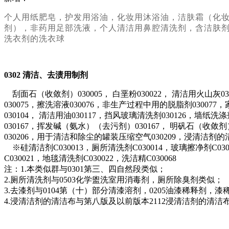
个人用纸肥皂，护发用浴油，化妆用沐浴油，洁肤霜（化
剂），非药用足部洗液，个人清洁用鼻腔清洗剂，含洁肤
洗衣剂的洗衣球
0302
清洁、去渍用制剂
刮面石（收敛剂）030005， 白垩粉030022， 清洁用火山灰0
030075，擦洗溶液030076，非生产过程中用的脱脂剂030077，
030104， 清洁用油030117，挡风玻璃清洗剂030126，墙纸
030167，挥发碱（氨水）（去污剂）030167， 明矾石（收敛剂
030206，用于清洁和除尘的罐装压缩空气030209，浸清洁剂的
※硅清洁剂C030013，厕所清洗剂C030014，玻璃擦净剂C03001
C030021，地毯清洗剂C030022，洗洁精C030068
注：1.本类似群与0301第三、四自然段类似；
2.厕所清洗剂与0503化学盥洗室用消毒剂，厕所除臭剂类似；
3.去漆剂与0104第（十）部分清漆溶剂，0205油漆稀释
4.浸清洁剂的清洁布与第八版及以前版本2112浸清洁剂的清洁