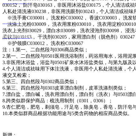
知识产权代理
030152， 防汗皂030163，非医用沐浴盐030175，个人清洁或
人私处清洗液030238，非医用洗眼剂030243，个人清洁或祛味用
※洗手膏C030001， 洗发粉C030002， 香波C030003， 洗发软皂C
商标代理
洗涤上光粉030009， 洗衣用浆粉030010， 洗衣用淀粉030010
洗衣上光剂030029，漂白水030089，洗衣浸泡剂030098， 浸
柔软剂030193， 干洗剂030205，家用漂白剂（脱色剂）030247
软件著作权登记
※护领膜C030012， 洗衣粉C030067
注：1.第一、二自然段与0306商品类似；
2.第一、二自然段与0501医用洗浴制剂，药浴用海水，浴用泥
3.非医用沐浴盐，浴盐与0501矿泉水沐浴盐类似，与第九版
4.个人清洁或祛味用下体注洗液，非医用个人私处清洗液，个人
液交叉检索；
5.第三、四自然段与0302商品类似；
6.第三、四自然段与0303皮革漂白制剂，皮革洗涤剂类似；
7.漂白盐，漂白碱，洗衣用漂白剂，漂白剂（洗衣）与0503漂
8.跨类似群保护商品：梳洗用制剂（0301，0306）；
9.杏仁肥皂，肥皂，剃须皂，汗足皂，除臭皂，香皂，防汗皂与
10.本类似群商品根据功能用途与5类含药物的相应商品类似。
新增：