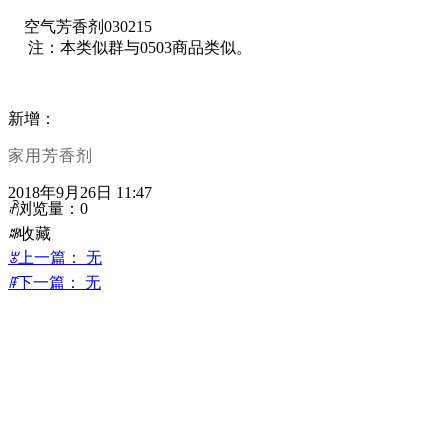
空气芳香剂030215
注：本类似群与0503商品类似。
新增：
家用芳香剂
2018年9月26日
11:47
ꄘ
浏览量：
0
ꄀ
收藏
ꂃ
上一篇：
无
ꁹ
下一篇：
无