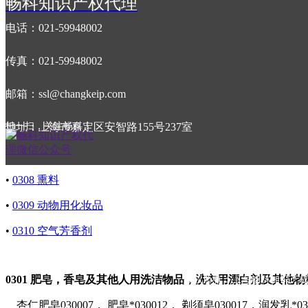
畅科知识产权代理
•
0301
肥皂，香皂及其他人用洗洁物品，洗衣用漂白剂及其他
•
0302
清洁、去渍用制剂
电话：021-59948002
•
0303
抛光、擦亮制剂
传真：021-59948002
•
0304
研磨用材料及其制剂
邮箱：ssl@changkeip.com
•
0305
香料，香精油
扫一扫，关注畅科！
地址：上海市嘉定区安智路155号237室
•
0306
化妆品（不包括动物用化妆品）
•
0307
牙膏，洗牙用制剂
•
0308
熏料
•
0309
动物用化妆品
•
0310
空气芳香剂
更多知识产权资讯
0301
肥皂，香皂及其他人用洗洁物品，洗衣用漂白剂及其他物
版权所有：上海畅科知识产权
杏仁肥皂030007， 肥皂*030012， 剃须皂030017，润发乳*030