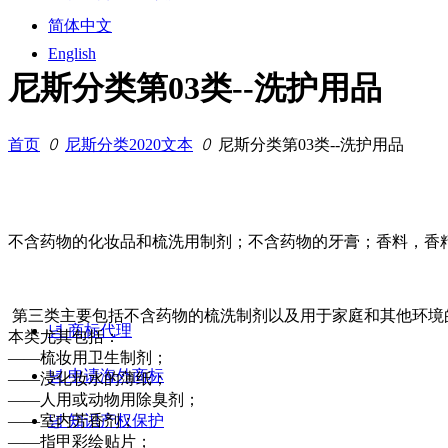
简体中文
English
尼斯分类第03类--洗护用品
首页
ꄲ
尼斯分类2020文本
ꄲ
尼斯分类第03类--洗护用品
不含药物的化妆品和梳洗用制剂；不含药物的牙膏；香料，香
第三类主要包括不含药物的梳洗制剂以及用于家庭和其他环境
녕
商标代理
本类尤其包括：
——梳妆用卫生制剂；
녕
申请海外商标
——浸化妆水的薄纸；
——人用或动物用除臭剂；
——室内芳香剂；
녕
知识产权保护
——指甲彩绘贴片；