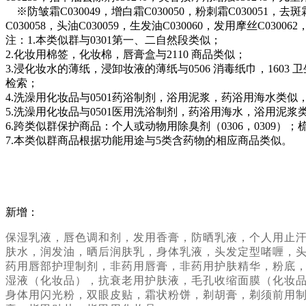
※防皱霜C030049，增白霜C030050，粉刺霜C030051，去斑霜C
C030058，头油C030059，生发油C030060，发用摩丝C03006
注：1.本类似群与0301第一、二自然段类似；
2.化妆用棉签，化妆棉，唇膏盒与2110 商品类似；
3.浸化妆水的薄纸，浸卸妆液的薄纸与0506 消毒纸巾，160
检索；
4.洗澡用化妆品与0501药浴制剂，浴用泥浆，药浴用海水类似
5.洗澡用化妆品与0501医用洗浴制剂，药浴用海水，浴用泥浆
6.跨类似群保护商品：个人或动物用除臭剂（0306，0309）；梳洗
7.本类似群商品根据功能用途与5类含药物的相应商品类似。
新增：
保湿乳液，唇色调和剂，发用香膏，防晒乳液，个人用止
肤水，润发油，晒后润肤乳，身体乳液，头发定型啫喱，
药用唇部护理制剂，非药用唇膏，非药用护肤精华，粉底
湿液（化妆品），抗衰老用护肤液，毛孔收缩面膜（化妆
身体用闪光粉，双眼皮贴，霜状粉饼，剃胡膏，剃须前用