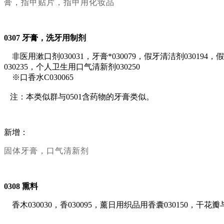
膏，指甲贴片，指甲用化妆品
0307
牙膏，洗牙用制剂
非医用漱口剂030031，牙膏*030079，假牙清洁剂030194，
030235，个人卫生用口气清新剂030250
※口香水C030065
注：本类似群与0501含药物的牙膏类似。
新增：
固体牙膏，口气清新剂
0308
熏料
香木030030，香030095，薰日用织品用香囊030150，干花瓣