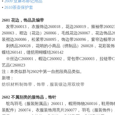
•
2609
亚麻布标记用品
•
2610
茶壶保护套
2601
花边，饰品及编带
发带260013， 衣服饰边260018， 花边260019， 箍袖带26002
260063， 褶边（花边）260066， 毛线花边260067， 花边饰品
装褶边260086， 松紧带260095， 饰边带260096， 窗帘边幅带26
刺绣品260028， 花哨的小商品（绣制品）260028， 花彩装饰（
蝶结260141，缝纫用蝴蝶结260142
※丝边C260001， 帽边C260002， 背包带C260003， 拉链带C2
艺品C260023
注：本类似群与2602中第一自然段商品类似。
新增：
纺织材料制饰带，饰带，服装镶边用双绞带
2602
不属别类的服饰品，饰针
鸵鸟羽毛（服装附属品）260011， 帽用饰物260016，鞋用饰物
装配件）260074， 衣服装饰用亮片260077， 羽毛（服装饰件）