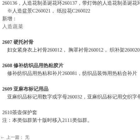
260136，人造花制圣诞花环260137，带灯饰的人造花制圣诞花环2
※人造盆景C260021， 纸拉花C260022
新增：
人造蔬菜
2607
硬托衬骨
妇女紧身衣上衬骨260012， 胸罩衬骨260012， 织补架260020，
2608
修补纺织品用热粘胶片
修补纺织品用热粘和补片260081，纺织品装饰用热粘合补片（缝
2609
亚麻布标记用品
亚麻织品标记用数字或字母260032，亚麻织品标记用交织字母饰片2
2610
茶壶保护套
注：本类似群第十版时移入
2111
类似群。
上一篇：
无
ꂃ