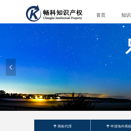
首页
知识
넳
녕
商标代理
녕
申请海外商