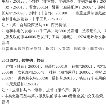
用品）260128，小饰物（非首饰、非钥匙圈、非钥匙链用）26013
发卡260015， 臂章260024，臂带（服装配件）260024， 胸针（
长别针260090， 别针（非首饰）260100， 非贵重金属制佩戴徽章26
电和非电的发卷（非手工具）260127
注：1.第一自然段商品与2601 商品类似。
2. 电和非电的发卷（非手工具）与0806 烫发钳，烫发用铁
九版及以前版本0806 卷发用手工具（非电），0924 电热卷发
新增：
非贵重金属制帽子别针，服装用人造花，围巾夹（非首饰
2603
纽扣，领拉钩，拉链
鞋扣（鞋链）260001， 服装扣260010， 钮扣*260021， 揿扣26
260048， 女衫纽扣260048， 挂钩（服饰用品）260052， 拉链
260097， 紧身胸衣钩260098，搭扣带260116， 骑自行车者用的裤
※尼龙搭扣C260012
注：1.皮带扣与2512腰带、皮带（服饰用）类似；
2.本类似群商品与第八版及以前版本1403贵重金属扣交叉检索
新增：