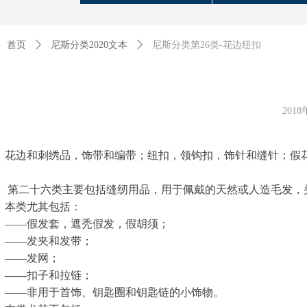
首页
ꄲ
尼斯分类2020文本
ꄲ
尼斯分类第26类-花边纽扣
201
花边和刺绣品，饰带和编带；纽扣，领钩扣，饰针和缝针；假
第二十六类主要包括缝纫用品，用于佩戴的天然或人造毛发，
本类尤其包括：
——假发套，遮秃假发，假胡须；
——发夹和发带；
——发网；
——扣子和拉链；
——非用于首饰、钥匙圈和钥匙链的小饰物。