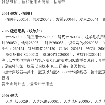
衬衫纽扣，鞋和靴用金属扣，粘扣带
2604
假发，假胡须
假胡子260014， 假发260043， 发辫260044， 发束260044， 
2605
缝纫用具（线除外）
针*260002， 鞋匠用针260003， 缝纫针260004， 梳羊毛机用针
针260050， 钩针260051， 针插260055， 织鱼网的梭2600
部件）260124，针线套装 260130，昆虫针 260131，绣花针 26
※针织机针C260013， 纺织钢针C260014， 罗纹针C260015， 双
注：1.本类似群商品与第八版及以前版本1402贵重金属针，贵
2.昆虫针与第十版及以前版本 1611 昆虫针交叉检索。
3.缝针穿线器与第十一版及以前版本0808针钩穿线器，第十版
新增：
贵重金属针盒，编织针专用盒
2606
假花
人造花260059， 人造水果260061， 人造花环260065， 