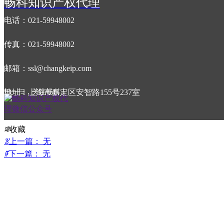
畅科知识产权代理
协议约定的合同期内有效。超过合同有效期
展，续展是在规
的需要提前续签协议。
期也是10年。
电话：021-59948002
传真：021-59948002
域名的使用如果存在争议的，需要交由
商标的申请、许
ICANN认可的争议解决服务机构进行强制
识产权局商标局
性的仲裁程序，也可以在具有司法管辖权的
邮箱：ssl@changkeip.com
的法院展开诉讼
法院展开法律程序。
扫一扫，关注畅科！
地址：上海市嘉定区安智路155号237室
2019年2月15日
15:36
ꄘ
浏览量：
0
ꄀ
收藏
ꂃ
上一篇：
无
ꁹ
下一篇：
无
更多知识产权资讯
版权所有：上海畅科知识产权